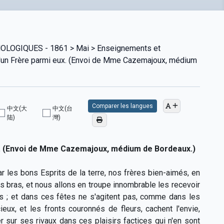
OGIQUES - 1861 > Mai > Enseignements et
e d'un Frère parmi eux. (Envoi de Mme Cazemajoux, médium
Comparer les langues
中文(大
中文(台
陆)
灣)
eux. (Envoi de Mme Cazemajoux, médium de Bordeaux.)
r les bons Esprits de la terre, nos frères bien-aimés, en
s bras, et nous allons en troupe innombrable les recevoir
ous ; et dans ces fêtes ne s'agitent pas, comme dans les
eux, et les fronts couronnés de fleurs, cachent l'envie,
imer sur ses rivaux dans ces plaisirs factices qui n'en sont