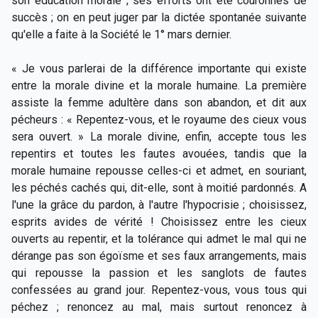
son éducation morale ; ses efforts ont été couronnés de
succès ; on en peut juger par la dictée spontanée suivante
qu'elle a faite à la Société le 1° mars dernier.
« Je vous parlerai de la différence importante qui existe
entre la morale divine et la morale humaine. La première
assiste la femme adultère dans son abandon, et dit aux
pécheurs : « Repentez-vous, et le royaume des cieux vous
sera ouvert. » La morale divine, enfin, accepte tous les
repentirs et toutes les fautes avouées, tandis que la
morale humaine repousse celles-ci et admet, en souriant,
les péchés cachés qui, dit-elle, sont à moitié pardonnés. A
l'une la grâce du pardon, à l'autre l'hypocrisie ; choisissez,
esprits avides de vérité ! Choisissez entre les cieux
ouverts au repentir, et la tolérance qui admet le mal qui ne
dérange pas son égoïsme et ses faux arrangements, mais
qui repousse la passion et les sanglots de fautes
confessées au grand jour. Repentez-vous, vous tous qui
péchez ; renoncez au mal, mais surtout renoncez à