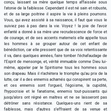
conçu, laissant sa mère quelque temps affaissée sous
l'atonie de la faiblesse. Cependant il est né sain et robuste,
et de sa large poitrine il aspire la vie à pleins poumons.
Vous, qui avez assisté à sa naissance, il faut que vous le
suiviez pas à pas dans la vie. Voyez ! la joie de l'avoir
enfanté a donné à sa mère une recrudescence de force et
de courage, et de ses accents maternels elle appelle tous
les hommes à se grouper autour de cet enfant de
bénédiction, car elle pressent que de sa voix retentissante
il va, dans quelques années, faire tomber l'échafaudage de
l'Esprit de mensonge, et, vérité immuable comme Dieu lui-
même, appeler par le Spiritisme tous les hommes sous
son drapeau. Mais il n'achètera le triomphe qu'au prix de la
lutte, car il a des ennemis acharnés qui conspirent sa perte,
et ces ennemis sont l'orgueil, l'égoïsme, la cupidité,
l'hypocrisie et le fanatisme, ennemis tout-puissants qui
jusqu'alors ont régné en maîtres et ne se laisseront pas
détrôner sans résistance. Quelques-uns rient de sa
faiblesse, mais d'autres s'effraient de sa venue et