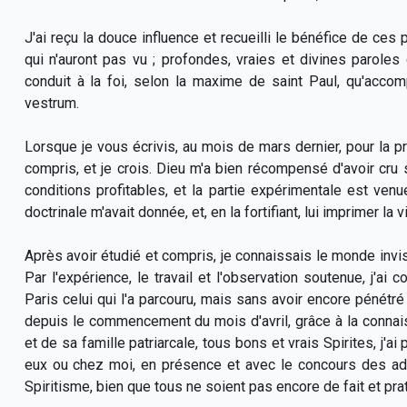
J'ai reçu la douce influence et recueilli le bénéfice de ces
qui n'auront pas vu ; profondes, vraies et divines paroles q
conduit à la foi, selon la maxime de saint Paul, qu'accomp
vestrum.
Lorsque je vous écrivis, au mois de mars dernier, pour la prem
compris, et je crois. Dieu m'a bien récompensé d'avoir cru sa
conditions profitables, et la partie expérimentale est venue
doctrinale m'avait donnée, et, en la fortifiant, lui imprimer la v
Après avoir étudié et compris, je connaissais le monde invisi
Par l'expérience, le travail et l'observation soutenue, j'a
Paris celui qui l'a parcouru, mais sans avoir encore pénétr
depuis le commencement du mois d'avril, grâce à la conna
et de sa famille patriarcale, tous bons et vrais Spirites, j'ai 
eux ou chez moi, en présence et avec le concours des ade
Spiritisme, bien que tous ne soient pas encore de fait et pra