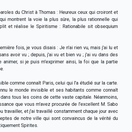
 paroles du Christ à Thomas : Heureux ceux qui croiront et
ui montrent la voie la plus sûre, la plus rationnelle qui
lit et réalise le Spiritisme : Rationabile sit obsequium
ière fois, je vous disais : Je n'ai rien vu, mais j'ai lu et
ns avoir vu ; depuis, j'ai vu et bien vu ; j'ai vu dans des
 animer, si je puis m'exprimer ainsi, la foi que la partie
ie.
ble comme connaît Paris, celui qui l'a étudié sur la carte.
i connu le monde invisible et ses habitants comme connaît
é dans tous les coins de cette vaste capitale. Néanmoins,
issance que vous m'avez procurée de l'excellent M. Sabo
pu travailler, et j'ai travaillé constamment chaque jour avec
ptes de notre ville qui sont convaincus de la vérité du
tiquement Spirites.