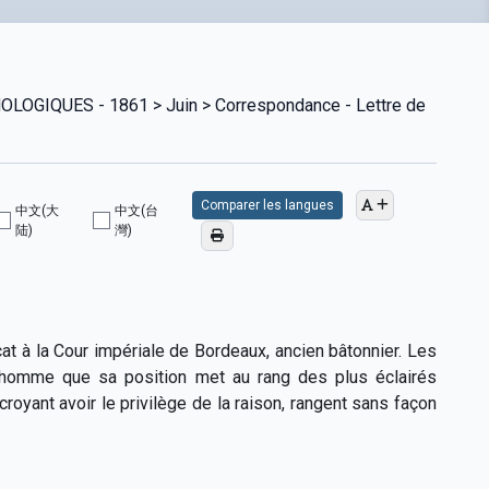
GIQUES - 1861 > Juin > Correspondance - Lettre de
Comparer les langues
中文(大
中文(台
陆)
灣)
at à la Cour impériale de Bordeaux, ancien bâtonnier. Les
n homme que sa position met au rang des plus éclairés
royant avoir le privilège de la raison, rangent sans façon