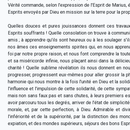
Vérité commande, selon l'expression de l'Esprit de Marius, 
Esprits envoyés par Dieu en mission sur la terre pour la prop
Quelles douces et pures jouissances donnent ces travaux s
Esprits souffrants ! Quelle consolation on trouve à communiq
amis ; à apprendre qu'ils sont heureux ou à les soulager s'il
nos âmes ces enseignements spirites qui, en nous apprenant
foi par notre propre raison, et nous font comprendre la tout
et sa miséricorde infinie, nous plaçant ainsi dans la délici
charité ! Quelle sublime révélation ils nous donnent en n
progresser, progressent eux-mêmes pour aller grossir la ph
harmonie qui nous montre à la fois l'unité en Dieu et la solid
l'influence et l'impulsion de cette solidarité, de cette sympat
mais non sans faux pas et sans chutes, à leurs premiers essa
avoir parcouru tous les degrés, arriver de l'état de simplicité 
morale, et, par cette perfection, à Dieu. Admirable et di
l'infériorité et de la supériorité, par la distinction des mo
expiation, et des mondes supérieurs, séjours des bons Esprit