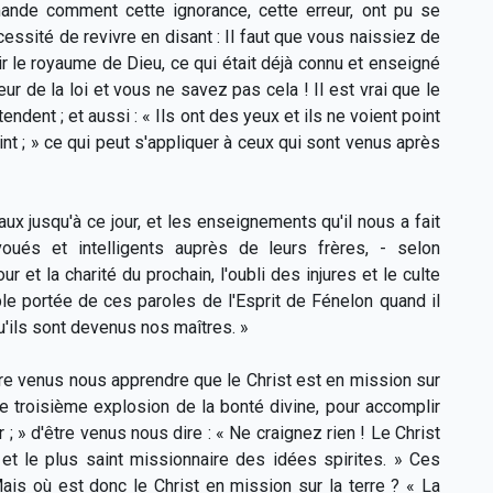
emande comment cette ignorance, cette erreur, ont pu se
cessité de revivre en disant : Il faut que vous naissiez de
r le royaume de Dieu, ce qui était déjà connu et enseigné
r de la loi et vous ne savez pas cela ! Il est vrai que le
ndent ; et aussi : « Ils ont des yeux et ils ne voient point
int ; » ce qui peut s'appliquer à ceux qui sont venus après
aux jusqu'à ce jour, et les enseignements qu'il nous a fait
ués et intelligents auprès de leurs frères, - selon
ur et la charité du prochain, l'oubli des injures et le culte
le portée de ces paroles de l'Esprit de Fénelon quand il
u'ils sont devenus nos maîtres. »
re venus nous apprendre que le Christ est en mission sur
te troisième explosion de la bonté divine, pour accomplir
 ; » d'être venus nous dire : « Ne craignez rien ! Le Christ
 et le plus saint missionnaire des idées spirites. » Ces
ais où est donc le Christ en mission sur la terre ? « La