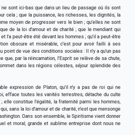
 ne sont ici-bas que dans un lieu de passage où ils sont
ur cela ; que la puissance, les richesses, les dignités, la
omme moyen de progresser vers le bien ; qu'elles ne sont
que de la loi d'amour et de charité ; que le mendiant qui
et l'a peut-être été devant les hommes ; qu'il a peut-être
tion obscure et misérable, c'est pour avoir failli à ses
 point de vue des conditions sociales : Il n'y a qu'un pas
 que, par la réincarnation, l'Esprit se relève de sa chute,
 sommet dans les régions célestes, séjour splendide des
ble expression de Platon, qu'il n'y a pas de roi qui ne
, efface toutes les vanités terrestres, détache du culte
 elle constitue l'égalité, la fraternité parmi les hommes,
 qui, sans la loi d'amour et de charité, n'est que mensonge
 Washington. Dans son ensemble, le Spiritisme vient donner
tuel et moral, grande et sublime entreprise dont nous ne