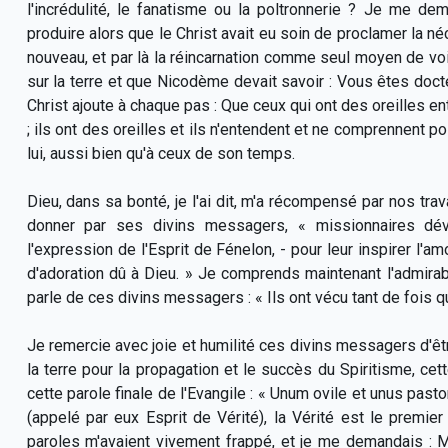
l'incrédulité, le fanatisme ou la poltronnerie ? Je me d
produire alors que le Christ avait eu soin de proclamer la né
nouveau, et par là la réincarnation comme seul moyen de voi
sur la terre et que Nicodème devait savoir : Vous êtes docteu
Christ ajoute à chaque pas : Que ceux qui ont des oreilles ente
; ils ont des oreilles et ils n'entendent et ne comprennent po
lui, aussi bien qu'à ceux de son temps.
Dieu, dans sa bonté, je l'ai dit, m'a récompensé par nos trav
donner par ses divins messagers, « missionnaires dévo
l'expression de l'Esprit de Fénelon, - pour leur inspirer l'amo
d'adoration dû à Dieu. » Je comprends maintenant l'admirab
parle de ces divins messagers : « Ils ont vécu tant de fois q
Je remercie avec joie et humilité ces divins messagers d'êt
la terre pour la propagation et le succès du Spiritisme, cet
cette parole finale de l'Evangile : « Unum ovile et unus pastor
(appelé par eux Esprit de Vérité), la Vérité est le premier
paroles m'avaient vivement frappé, et je me demandais : M