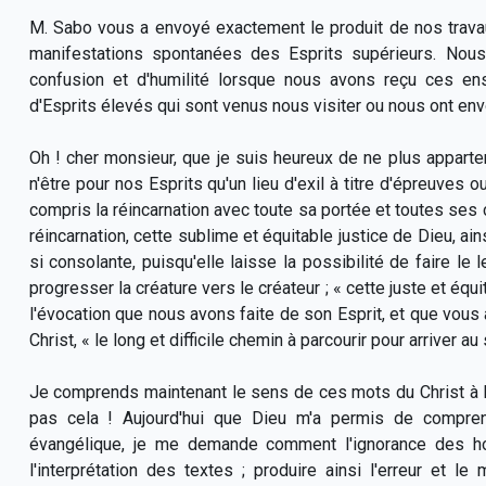
M. Sabo vous a envoyé exactement le produit de nos trava
manifestations spontanées des Esprits supérieurs. Nou
confusion et d'humilité lorsque nous avons reçu ces en
d'Esprits élevés qui sont venus nous visiter ou nous ont en
Oh ! cher monsieur, que je suis heureux de ne plus appartenir
n'être pour nos Esprits qu'un lieu d'exil à titre d'épreuves o
compris la réincarnation avec toute sa portée et toutes se
réincarnation, cette sublime et équitable justice de Dieu, ain
si consolante, puisqu'elle laisse la possibilité de faire le 
progresser la créature vers le créateur ; « cette juste et éq
l'évocation que nous avons faite de son Esprit, et que vous a
Christ, « le long et difficile chemin à parcourir pour arriver au
Je comprends maintenant le sens de ces mots du Christ à 
pas cela ! Aujourd'hui que Dieu m'a permis de compren
évangélique, je me demande comment l'ignorance des ho
l'interprétation des textes ; produire ainsi l'erreur et 