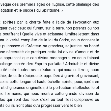
évêque des premiers âges de l'Eglise, cette phalange des
agation et le succès du Spiritisme. »
pirites par la charité faite à l'aide de l'évocation aux
uer avec ceux qui furent, sur la terre, nos parents ou nos
s souffrent ! Quelle vive et éclatante lumière jettent dans
 la vérité complète de la loi du Christ, nous donnent la
e-puissance du Créateur, sa grandeur, sa justice, sa bonté
euse nécessité de pratiquer cette loi divine d'amour et de
ous apprenant que ces divins messagers, en nous faisant
alange sacrée des Esprits parfaits ! Admirable et divine
arité entre toutes ses créatures ; qui nous celles-ci, sous
hie, de cette réciprocité, appelées à gravir, et gravissant,
is, cette longue et haute échelle spirite, pour, après en
et d'ignorance originelles, à la perfection intellectuelle et
vine harmonie, qui nous montre cette grande division de
ndes qui sont des lieux d'exil où tout n'est qu'épreuve ou
s où ils n'ont plus qu'à progresser vers le bien.