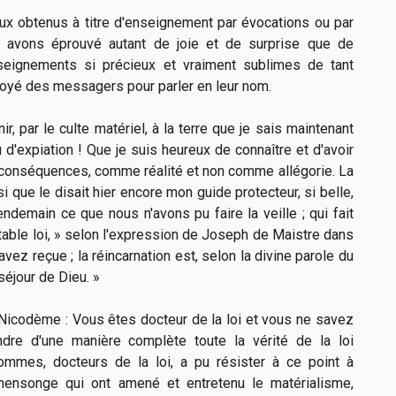
ux obtenus à titre d'enseignement par évocations ou par
s avons éprouvé autant de joie et de surprise que de
seignements si précieux et vraiment sublimes de tant
voyé des messagers pour parler en leur nom.
, par le culte matériel, à la terre que je sais maintenant
u d'expiation ! Que je suis heureux de connaître et d'avoir
s conséquences, comme réalité et non comme allégorie. La
si que le disait hier encore mon guide protecteur, si belle,
lendemain ce que nous n'avons pu faire la veille ; qui fait
uitable loi, » selon l'expression de Joseph de Maistre dans
vez reçue ; la réincarnation est, selon la divine parole du
 séjour de Dieu. »
Nicodème : Vous êtes docteur de la loi et vous ne savez
dre d'une manière complète toute la vérité de la loi
mmes, docteurs de la loi, a pu résister à ce point à
le mensonge qui ont amené et entretenu le matérialisme,