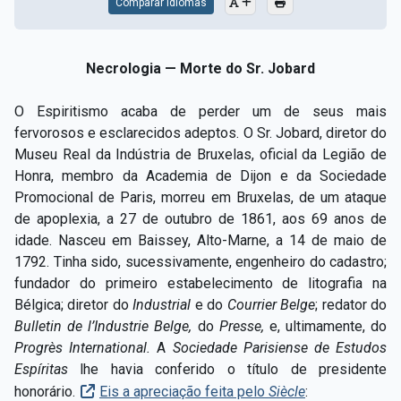
Comparar Idiomas
Necrologia — Morte do Sr. Jobard
O Espiritismo acaba de perder um de seus mais
fervorosos e esclarecidos adeptos. O Sr. Jobard, diretor do
Museu Real da Indústria de Bruxelas, oficial da Legião de
Honra, membro da Academia de Dijon e da Sociedade
Promocional de Paris, morreu em Bruxelas, de um ataque
de apoplexia, a 27 de outubro de 1861, aos 69 anos de
idade. Nasceu em Baissey, Alto-Marne, a 14 de maio de
1792. Tinha sido, sucessivamente, engenheiro do cadastro;
fundador do primeiro estabelecimento de litografia na
Bélgica; diretor do
Industrial
e do
Courrier Belge
;
redator do
Bulletin de l’Industrie Belge,
do
Presse,
e, ultimamente, do
Progrès International.
A
Sociedade Parisiense de Estudos
Espíritas
lhe havia conferido o título de presidente
honorário.
Eis a apreciação feita pelo
Siècle
: