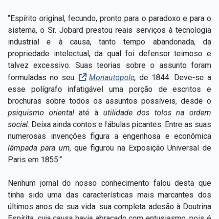
“Espírito original, fecundo, pronto para o paradoxo e para o
sistema, o Sr. Jobard prestou reais serviços à tecnologia
industrial e à causa, tanto tempo abandonada, da
propriedade intelectual, da qual foi defensor teimoso e
talvez excessivo. Suas teorias sobre o assunto foram
formuladas no seu
Monautopole
,
de 1844. Deve-se a
esse polígrafo infatigável uma porção de escritos e
brochuras sobre todos os assuntos possíveis, desde o
psiquismo oriental
até à
utilidade dos tolos na ordem
social
.
Deixa ainda contos e fábulas picantes. Entre as suas
numerosas invenções figura a engenhosa e econômica
lâmpada para um,
que figurou na Exposição Universal de
Paris em 1855.”
Nenhum jornal do nosso conhecimento falou desta que
tinha sido uma das características mais marcantes dos
últimos anos de sua vida: sua completa adesão à Doutrina
Espírita, cuja causa havia abraçado com entusiasmo, pois é