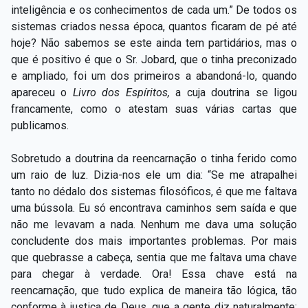
inteligência e os conhecimentos de cada um.” De todos os
sistemas criados nessa época, quantos ficaram de pé até
hoje? Não sabemos se este ainda tem partidários, mas o
que é positivo é que o Sr. Jobard, que o tinha preconizado
e ampliado, foi um dos primeiros a abandoná-lo, quando
apareceu o
Livro dos Espíritos,
a cuja doutrina se ligou
francamente, como o atestam suas várias cartas que
publicamos.
Sobretudo a doutrina da reencarnação o tinha ferido como
um raio de luz. Dizia-nos ele um dia: “Se me atrapalhei
tanto no dédalo dos sistemas filosóficos, é que me faltava
uma bússola. Eu só encontrava caminhos sem saída e que
não me levavam a nada. Nenhum me dava uma solução
concludente dos mais importantes problemas. Por mais
que quebrasse a cabeça, sentia que me faltava uma chave
para chegar à verdade. Ora! Essa chave está na
reencarnação, que tudo explica de maneira tão lógica, tão
conforme à justiça de Deus, que a gente diz naturalmente: