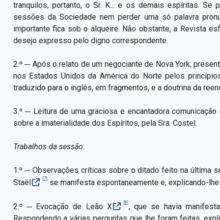
tranquilos, portanto, o Sr. K... e os demais espíritas. S
sessões da Sociedade nem perder uma só palavra pron
importante fica sob o alqueire. Não obstante, a Revista e
desejo expresso pelo digno correspondente.
2.º ─ Após o relato de um negociante de Nova York, presente
nos Estados Unidos da América do Norte pelos princípios
traduzido para o inglês, em fragmentos, e a doutrina da reen
3.º ─ Leitura de uma graciosa e encantadora comunicação no
sobre a imaterialidade dos Espíritos, pela Sra. Costel.
Trabalhos da sessão
:
1.º ─ Observações críticas sobre o ditado feito na última
[7]
Staël
se manifesta espontaneamente e, explicando-lhe o 
[8]
2.º ─ Evocação de Leão X
, que se havia manifes
Respondendo a várias perguntas que lhe foram feitas, exp