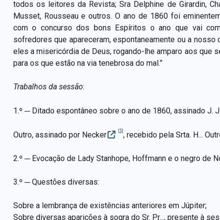
todos os leitores da Revista; Sra Delphine de Girardin, Ch
Musset, Rousseau e outros. O ano de 1860 foi eminentem
com o concurso dos bons Espíritos o ano que vai come
sofredores que apareceram, espontaneamente ou a nosso c
eles a misericórdia de Deus, rogando-lhe amparo aos que 
para os que estão na via tenebrosa do mal.”
Trabalhos da sessão
:
1.º ─ Ditado espontâneo sobre o ano de 1860, assinado J. 
[5]
Outro, assinado por Necker
, recebido pela Srta. H... O
2.º ─ Evocação de Lady Stanhope, Hoffmann e o negro de N
3.º ─ Questões diversas:
Sobre a lembrança de existências anteriores em Júpiter;
Sobre diversas aparições à sogra do Sr. Pr..., presente à ses