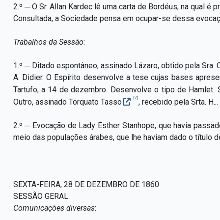
2.º ─ O Sr. Allan Kardec lê uma carta de Bordéus, na qual é p
Consultada, a Sociedade pensa em ocupar-se dessa evocaç
Trabalhos da Sessão
:
1.º ─ Ditado espontâneo, assinado Lázaro,
obtido pela Sra. 
A. Didier. O Espírito desenvolve a tese cujas bases apre
Tartufo, a 14 de dezembro. Desenvolve o tipo de Hamlet. S
[2]
Outro, as
sinado Torquato Tasso
, recebido pela Srta. H.
2.º ─ Evocação de Lady Esther Stanhope, que havia passad
meio das populações árabes, que lhe haviam dado o título 
SEXTA-FEIRA, 28 DE DEZEMBRO DE 1860
SESSÃO GERAL
Comunicações diversas
: