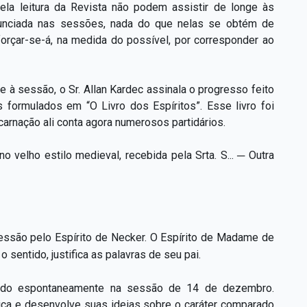
e pela leitura da Revista não podem assistir de longe às
unciada nas sessões, nada do que nelas se obtém de
sforçar-se-á, na medida do possível, por corresponder ao
 à sessão, o Sr. Allan Kardec assinala o progresso feito
 formulados em “O Livro dos Espíritos”. Esse livro foi
carnação ali conta agora numerosos partidários.
 velho estilo medieval, recebida pela Srta. S... ─ Outra
 sessão pelo Espírito de Necker. O Espírito de Madame de
sentido, justifica as palavras de seu pai.
tado espontaneamente na sessão de 14 de dezembro.
lica e desenvolve suas ideias sobre o caráter comparado