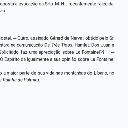
roposta a evocação da Srta. M. H..., recentemente falecida.
ão.
Costel. ─ Outro, assinado Gérard de Nerval, obtido pelo Sr.
sentara na comunicação
Os Três Tipos
:
Hamlet, Don Juan e
[1]
olicitado, faz uma apreciação sobre La Fontaine
. ─
.. O Espírito dá igualmente a sua opinião sobre La Fontaine.
o a maior parte de sua vida nas montanhas do Líbano, no
de
Rainha de Palmira.