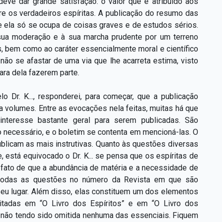
deve dar grande satisfação: o valor que é atribuído aos
tre os verdadeiros espíritas. A publicação do resumo das
 ela só se ocupa de coisas graves e de estudos sérios.
sua moderação e à sua marcha prudente por um terreno
, bem como ao caráter essencialmente moral e científico
não se afastar de uma via que lhe acarreta estima, visto
ra dela fazerem parte.
o Dr. K..., responderei, para começar, que a publicação
ia volumes. Entre as evocações nela feitas, muitas há que
nteresse bastante geral para serem publicadas. São
 necessário, e o boletim se contenta em mencioná-las. O
icam as mais instrutivas. Quanto às questões diversas
 está equivocado o Dr. K... se pensa que os espíritas de
o fato de que a abundância de matéria e a necessidade de
e todas as questões no número da Revista em que são
seu lugar. Além disso, elas constituem um dos elementos
eitadas em “O Livro dos Espíritos” e em “O Livro dos
, não tendo sido omitida nenhuma das essenciais. Fiquem