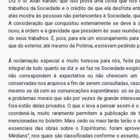
Diz o Sr. Allan Kardec que isto prova uma coisa que nos 
trabalhos da Sociedade e o crédito de que ela desfruta en
atas mostra às pessoas não pertencentes à Sociedade, que
A consideração que conquistou externamente se deve à 
novo, à ordem e à gravidade que presidem às suas reuniões
de seus trabalhos. É, pois, para ela um encorajamento para 
que do exterior, até mesmo da Polônia, escrevem pedindo pa
À reclamação especial e muito honrosa para nós, feita pel
integral de tudo quanto se diz e se faz na Sociedade exigir
não correspondem à expectativa ou não oferecem um i
conservadas nos arquivos a fim de serem consultadas, caso
mesmo se dá com as comunicações espontâneas: só se publ
e problemas morais que são por vezes de grande interesse,
fora estão delas privados. O que o leva a pensar assim é 
coordená-la, muito raramente permitem a publicação d
mencionadas no boletim. Mais cedo ou mais tarde terão o 
essenciais das obras sobre o Espiritismo: foram aprov
Médiuns”, nos quais são classificadas conforme o assunto