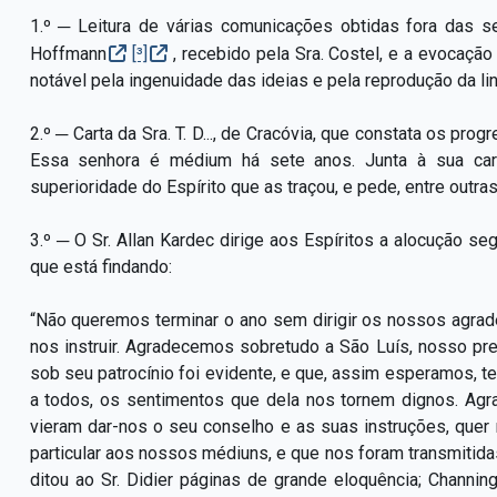
1.º ─ Leitura de várias comunicações obtidas fora das s
Hoffmann
[³]
, recebido pela Sra. Costel, e a evocação
notável pela ingenuidade das ideias e pela reprodução da l
2.º ─ Carta da Sra. T. D..., de Cracóvia, que constata os pro
Essa senhora é médium há sete anos. Junta à sua car
superioridade do Espírito que as traçou, e pede, entre outra
3.º ─ O Sr. Allan Kardec dirige aos Espíritos a alocução se
que está findando:
“Não queremos terminar o ano sem dirigir os nossos agra
nos instruir. Agradecemos sobretudo a São Luís, nosso pre
sob seu patrocínio foi evidente, e que, assim esperamos, te
a todos, os sentimentos que dela nos tornem dignos. A
vieram dar-nos o seu conselho e as suas instruções, qu
particular aos nossos médiuns, e que nos foram transmitid
ditou ao Sr. Didier páginas de grande eloquência; Channi