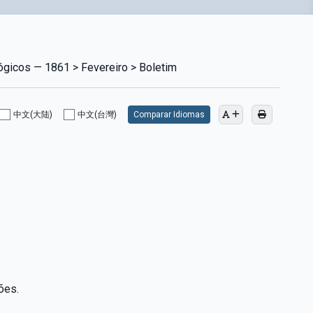
ógicos — 1861 > Fevereiro > Boletim
中文(大陆)
中文(台灣)
Comparar Idiomas
ões.