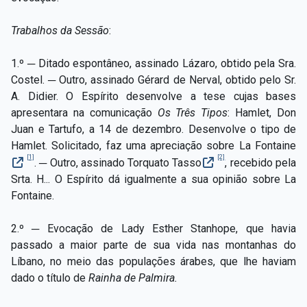
Trabalhos da Sessão
:
1.º ─ Ditado espontâneo, assinado Lázaro,
obtido pela Sra.
Costel. ─ Outro, assinado Gérard de Nerval, obtido pelo Sr.
A. Didier. O Espírito desenvolve a tese cujas bases
apresentara na comunicação
Os Três Tipos
:
Hamlet, Don
Juan e Tartufo, a 14 de dezembro. Desenvolve o tipo de
Hamlet. Solicitado, faz uma apreciação sobre La Fontaine
[1]
[2]
. ─ Outro, as
sinado Torquato Tasso
, recebido pela
Srta. H... O Espírito dá igualmente a sua opinião sobre La
Fontaine.
2.º ─ Evocação de Lady Esther Stanhope, que havia
passado a maior parte de sua vida nas montanhas do
Líbano, no meio das populações árabes, que lhe haviam
dado o título de
Rainha de Palmira.