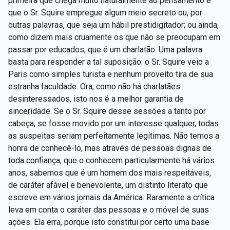
primeira que chega muito naturalmente ao pensamento é
que o Sr. Squire empregue algum meio secreto ou, por
outras palavras, que seja um hábil prestidigitador; ou ainda,
como dizem mais cruamente os que não se preocupam em
passar por educados, que é um charlatão. Uma palavra
basta para responder a tal suposição: o Sr. Squire veio a
Paris como simples turista e nenhum proveito tira de sua
estranha faculdade. Ora, como não há charlatães
desinteressados, isto nos é a melhor garantia de
sinceridade. Se o Sr. Squire desse sessões a tanto por
cabeça, se fosse movido por um interesse qualquer, todas
as suspeitas seriam perfeitamente legítimas. Não temos a
honra de conhecê-lo, mas através de pessoas dignas de
toda confiança, que o conhecem particularmente há vários
anos, sabemos que é um homem dos mais respeitáveis,
de caráter afável e benevolente, um distinto literato que
escreve em vários jornais da América. Raramente a crítica
leva em conta o caráter das pessoas e o móvel de suas
ações. Ela erra, porque isto constitui por certo uma base