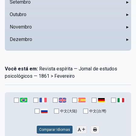
Setembro
▸
Outubro
▸
Novembro
▸
Dezembro
▸
Você está em:
Revista espírita — Jornal de estudos
psicológicos — 1861 > Fevereiro
中文(大陆)
中文(台灣)
Comparar Idiomas