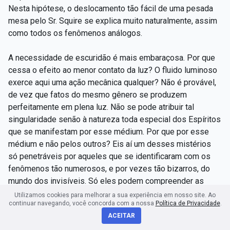
Nesta hipótese, o deslocamento tão fácil de uma pesada
mesa pelo Sr. Squire se explica muito naturalmente, assim
como todos os fenômenos análogos.
A necessidade de escuridão é mais embaraçosa. Por que
cessa o efeito ao menor contato da luz? O fluido luminoso
exerce aqui uma ação mecânica qualquer? Não é provável,
de vez que fatos do mesmo gênero se produzem
perfeitamente em plena luz. Não se pode atribuir tal
singularidade senão à natureza toda especial dos Espíritos
que se manifestam por esse médium. Por que por esse
médium e não pelos outros? Eis aí um desses mistérios
só penetráveis por aqueles que se identificaram com os
fenômenos tão numerosos, e por vezes tão bizarros, do
mundo dos invisíveis. Só eles podem compreender as
simpatias existentes entre os vivos e os mortos.
Utilizamos cookies para melhorar a sua experiência em nosso site. Ao
continuar navegando, você concorda com a nossa
Política de Privacidade
.
ACEITAR
A que ordem pertencem esses Espíritos? São bons ou