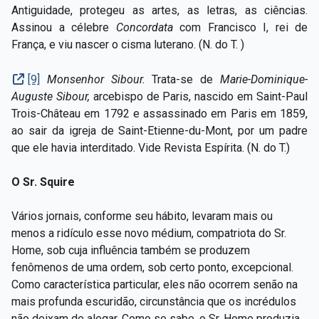
Antiguidade, protegeu as artes, as letras, as ciências.
Assinou a célebre
Concordata
com Francisco I, rei de
França, e viu nascer o cisma luterano. (N. do T. )
[9]
Monsenhor Sibour.
Trata-se de
Marie-Dominique-
Auguste Sibour,
arcebispo de Paris, nascido em Saint-Paul
Trois-Château em 1792 e assassinado em Paris em 1859,
ao sair da igreja de Saint-Etienne-du-Mont, por um padre
que ele havia interditado. Vide Revista Espírita. (N. do T.)
O Sr. Squire
Vários jornais, conforme seu hábito, levaram mais ou
menos a ridículo esse novo médium, compatriota do Sr.
Home, sob cuja influência também se produzem
fenômenos de uma ordem, sob certo ponto, excepcional.
Como característica particular, eles não ocorrem senão na
mais profunda escuridão, circunstância que os incrédulos
não deixam de alegar. Como se sabe, o Sr. Home produzia