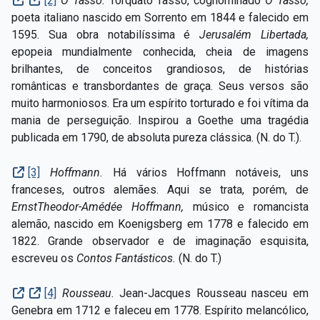
[2]
O Tasso.
Torquato Tasso, cognominado
O Tasso,
poeta italiano nascido em Sorrento em 1844 e falecido em
1595. Sua obra notabilíssima é
Jerusalém Libertada,
epopeia mundialmente conhecida, cheia de imagens
brilhantes, de conceitos grandiosos, de histórias
românticas e transbordantes de graça. Seus versos são
muito harmoniosos. Era um espírito torturado e foi vítima da
mania de perseguição. Inspirou a Goethe uma tragédia
publicada em 1790, de absoluta pureza clássica. (N. do T.).
[3]
Hoffmann.
Há vários Hoffmann notáveis, uns
franceses, outros alemães. Aqui se trata, porém, de
ErnstTheodor-Amédée Hoffmann,
músico e romancista
alemão, nascido em Koenigsberg em 1778 e falecido em
1822. Grande observador e de imaginação esquisita,
escreveu os
Contos Fantásticos.
(N. do T.)
[4]
Rousseau.
Jean-Jacques Rousseau nasceu em
Genebra em 1712 e faleceu em 1778. Espírito melancólico,