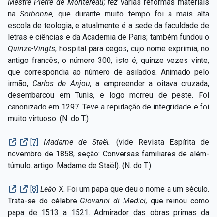
Mestre Pierre de Montereau; fez
várias reformas materiais
na
Sorbonne,
que durante muito tempo foi a mais alta
escola de teologia, e atualmente é a sede da faculdade de
letras e ciências e da Academia de Paris; também fundou o
Quinze-Vingts
, hospital para cegos, cujo nome exprimia, no
antigo francês, o número 300, isto é, quinze vezes vinte,
que correspondia ao número de asilados. Animado pelo
irmão,
Carlos de Anjou,
a empreender a oitava cruzada,
desembarcou em Tunis, e logo morreu de peste. Foi
canonizado em 1297. Teve a reputação de integridade e foi
muito virtuoso. (N. do T.)
[7]
Madame de Staël.
(vide Revista Espírita de
novembro de 1858, seção: Conversas familiares de além-
túmulo, artigo: Madame de Staël). (N. do T.)
[8]
Leão
X. Foi um papa que deu o nome a um século.
Trata-se do célebre
Giovanni di Medici,
que reinou como
papa de 1513 a 1521. Admirador das obras primas da