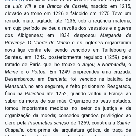
de
Luís VIII
e de
Branca de Castela,
nascido em 1215,
elevado ao trono em 1226 e falecido em 1270. Teve um
reinado muito agitado: até 1236, sob a regência materna,
em cujo período se deu a revolta dos vassalos e a guerra
dos Albigenses; em 1834 desposou
Margarida de
Provença.
O
Conde de Marco
e os ingleses organizaram
nova liga contra ele, sendo vencidos em Taillebourg e
Saintes, em 1242, posteriormente regulado (1259) pelo
tratado de Paris, que lhe trouxe o
Anjou,
a
Normandia,
o
Maine
e o
Poitou.
Em 1249 empreendeu uma cruzada.
Desembarcou em
Damietta,
foi vencido na batalha de
Mansurah,
no ano seguinte, e feito prisioneiro. Resgatado,
ficou na
Palestina
até 1252, quando voltou à França, ao
saber da morte de sua mãe. Organizou os seus estados;
tomou importantes medidas no setor da justiça e da
organização da moeda; concedeu grandes privilégios ao
clero pela
Pragmática sanção
de 1269; construiu a
Sainte-
Chapelle,
obra-prima de arquitetura gótica, da traça de