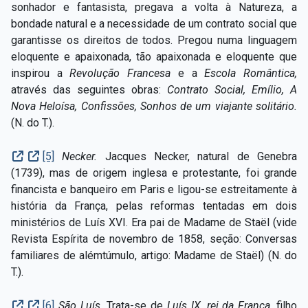
sonhador e fantasista, pregava a volta à Natureza, a
bondade natural e a necessidade de um contrato social que
garantisse os direitos de todos. Pregou numa linguagem
eloquente e apaixonada, tão apaixonada e eloquente que
inspirou a
Revolução Francesa
e a
Escola Romântica,
através das seguintes obras:
Contrato Social, Emílio, A
Nova Heloísa, Confissões, Sonhos de um viajante solitário.
(N. do T.).
[5]
Necker.
Jacques Necker, natural de Genebra
(1739), mas de origem inglesa e protestante, foi grande
financista e banqueiro em Paris e ligou-se estreitamente à
história da França, pelas reformas tentadas em dois
ministérios de Luís XVI. Era pai de Madame de Staël (vide
Revista Espírita de novembro de 1858, seção: Conversas
familiares de alémtúmulo, artigo: Madame de Staël) (N. do
T.).
[6]
São Luís.
Trata-se de
Luís IX, rei da França,
filho