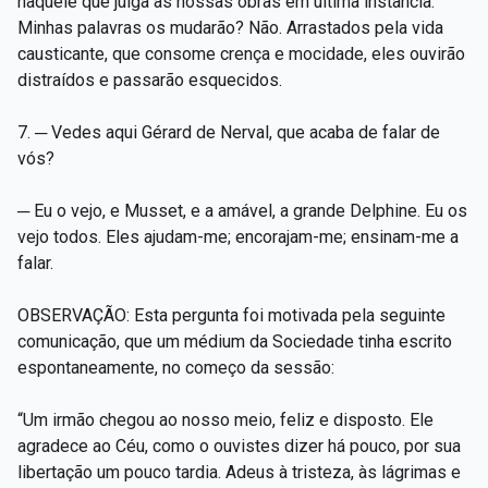
naquele que julga as nossas obras em última instância.
Minhas palavras os mudarão? Não. Arrastados pela vida
causticante, que consome crença e mocidade, eles ouvirão
distraídos e passarão esquecidos.
7. ─ Vedes aqui Gérard de Nerval, que acaba de falar de
vós?
─ Eu o vejo, e Musset, e a amável, a grande Delphine. Eu os
vejo todos. Eles ajudam-me; encorajam-me; ensinam-me a
falar.
OBSERVAÇÃO: Esta pergunta foi motivada pela seguinte
comunicação, que um médium da Sociedade tinha escrito
espontaneamente, no começo da sessão:
“Um irmão chegou ao nosso meio, feliz e disposto. Ele
agradece ao Céu, como o ouvistes dizer há pouco, por sua
libertação um pouco tardia. Adeus à tristeza, às lágrimas e