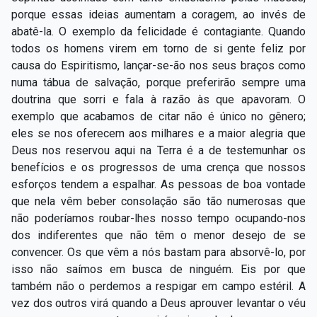
porque essas ideias aumentam a coragem, ao invés de
abatê-la. O exemplo da felicidade é contagiante. Quando
todos os homens virem em torno de si gente feliz por
causa do Espiritismo, lançar-se-ão nos seus braços como
numa tábua de salvação, porque preferirão sempre uma
doutrina que sorri e fala à razão às que apavoram. O
exemplo que acabamos de citar não é único no gênero;
eles se nos oferecem aos milhares e a maior alegria que
Deus nos reservou aqui na Terra é a de testemunhar os
benefícios e os progressos de uma crença que nossos
esforços tendem a espalhar. As pessoas de boa vontade
que nela vêm beber consolação são tão numerosas que
não poderíamos roubar-lhes nosso tempo ocupando-nos
dos indiferentes que não têm o menor desejo de se
convencer. Os que vêm a nós bastam para absorvê-lo, por
isso não saímos em busca de ninguém. Eis por que
também não o perdemos a respigar em campo estéril. A
vez dos outros virá quando a Deus aprouver levantar o véu