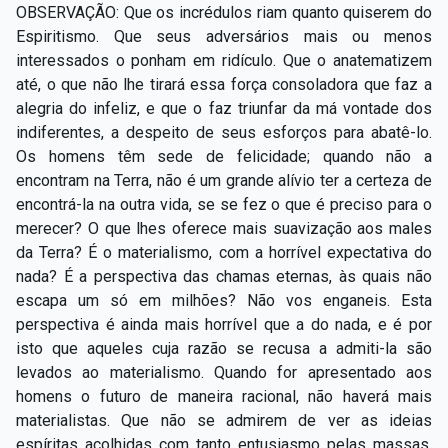
OBSERVAÇÃO: Que os incrédulos riam quanto quiserem do
Espiritismo. Que seus adversários mais ou menos
interessados o ponham em ridículo. Que o anatematizem
até, o que não lhe tirará essa força consoladora que faz a
alegria do infeliz, e que o faz triunfar da má vontade dos
indiferentes, a despeito de seus esforços para abatê-lo.
Os homens têm sede de felicidade; quando não a
encontram na Terra, não é um grande alívio ter a certeza de
encontrá-la na outra vida, se se fez o que é preciso para o
merecer? O que lhes oferece mais suavização aos males
da Terra? É o materialismo, com a horrível expectativa do
nada? É a perspectiva das chamas eternas, às quais não
escapa um só em milhões? Não vos enganeis. Esta
perspectiva é ainda mais horrível que a do nada, e é por
isto que aqueles cuja razão se recusa a admiti-la são
levados ao materialismo. Quando for apresentado aos
homens o futuro de maneira racional, não haverá mais
materialistas. Que não se admirem de ver as ideias
espíritas acolhidas com tanto entusiasmo pelas massas,