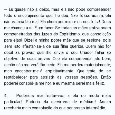
─ Eu quase não a deixo, mas ela não pode compreender
todo o encorajamento que lhe dou. Não fosse assim, ela
não estaria tão mal. Ela chora por mim e eu sou feliz! Deus
me chamou a si. É um favor. Se todas as mães estivessem
compenetradas das luzes do Espiritismo, que consolação
para elas! Dizei à minha pobre mãe que se resigne, pois
sem isto afastar-se-á de sua filha querida. Quem não for
dócil às provas que lhe envia o seu Criador falha ao
objetivo de suas provas. Que ela compreenda isto bem,
senão não me verá tão cedo. Ela me perdeu materialmente,
mas encontrar-me-á espiritualmente. Que trate de se
restabelecer para assistir às vossas sessões. Então
poderei consolá-la melhor, e eu mesma serei mais feliz.
4. ─ Poderíeis manifestar-vos a ela de modo mais
particular? Poderia ela servir-vos de médium? Assim
receberia mais consolação do que por nosso intermédio.