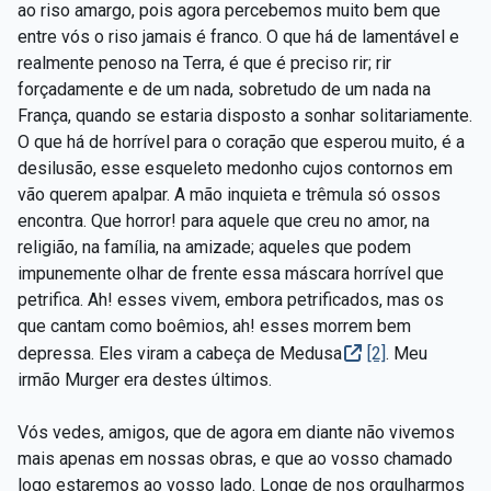
ao riso amargo, pois agora percebemos muito bem que
entre vós o riso jamais é franco. O que há de lamentável e
realmente penoso na Terra, é que é preciso rir; rir
forçadamente e de um nada, sobretudo de um nada na
França, quando se estaria disposto a sonhar solitariamente.
O que há de horrível para o coração que esperou muito, é a
desilusão, esse esqueleto medonho cujos contornos em
vão querem apalpar. A mão inquieta e trêmula só ossos
encontra. Que horror! para aquele que creu no amor, na
religião, na família, na amizade; aqueles que podem
impunemente olhar de frente essa máscara horrível que
petrifica. Ah! esses vivem, embora petrificados, mas os
que cantam como boêmios, ah! esses morrem bem
depressa. Eles viram a cabeça de Medusa
[2]
. Meu
irmão Murger era destes últimos.
Vós vedes, amigos, que de agora em diante não vivemos
mais apenas em nossas obras, e que ao vosso chamado
logo estaremos ao vosso lado. Longe de nos orgulharmos