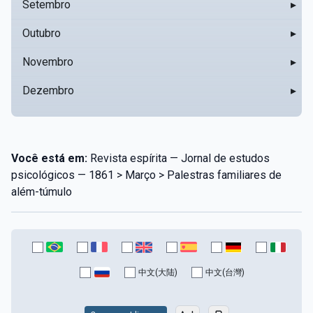
Setembro
▸
Outubro
▸
Novembro
▸
Dezembro
▸
Você está em:
Revista espírita — Jornal de estudos
psicológicos — 1861 > Março > Palestras familiares de
além-túmulo
中文(大陆)
中文(台灣)