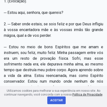
1. (Evocação).
─ Estou aqui, senhora, que quereis?
2. ─ Saber onde estais; se sois feliz e por que Deus infligiu
à vossa encantadora mãe e às vossas irmãs tão grande
mágoa, qual a de vos perder.
─ Estou no meio de bons Espíritos que me amam e
instruem; sou feliz, muito feliz. Minha passagem entre vós
era um resto de provação física. Sofri, mas esse
sofrimento nada era; ele depurava minha alma, ao mesmo
tempo que destruía meu pobre corpo. Agora aprendo sobre
a vida da alma. Estou reencarnada, mas como Espírito
conservador. Estou num mundo onde nenhum de nós
permanece mais tempo do que o necessário aos
Utilizamos cookies para melhorar a sua experiência em nosso site. Ao
ensinamentos que nos são dados pelos
Grandes Espíritos.
continuar navegando, você concorda com a nossa
Política de Privacidade
.
Fora disto, viajo, prevenindo desgraças, afastando
ACEITAR
tentações. Estou muitas vezes por aqui. Há tantos pobres