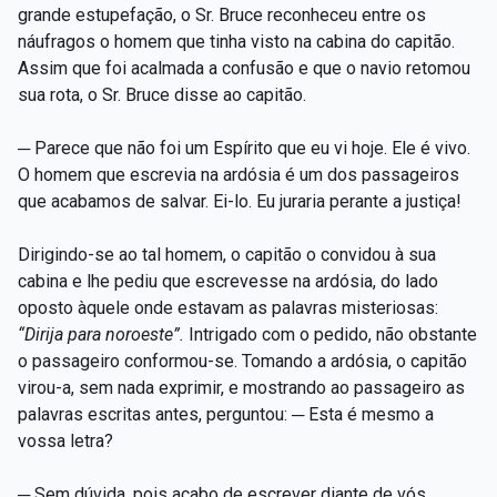
grande estupefação, o Sr. Bruce reconheceu entre os
náufragos o homem que tinha visto na cabina do capitão.
Assim que foi acalmada a confusão e que o navio retomou
sua rota, o Sr. Bruce disse ao capitão.
─ Parece que não foi um Espírito que eu vi hoje. Ele é vivo.
O homem que escrevia na ardósia é um dos passageiros
que acabamos de salvar. Ei-lo. Eu juraria perante a justiça!
Dirigindo-se ao tal homem, o capitão o convidou à sua
cabina e lhe pediu que escrevesse na ardósia, do lado
oposto àquele onde estavam as palavras misteriosas:
“Dirija para noroeste”.
Intrigado com o pedido, não obstante
o passageiro conformou-se. Tomando a ardósia, o capitão
virou-a, sem nada exprimir, e mostrando ao passageiro as
palavras escritas antes, perguntou: ─ Esta é mesmo a
vossa letra?
─ Sem dúvida, pois acabo de escrever diante de vós.