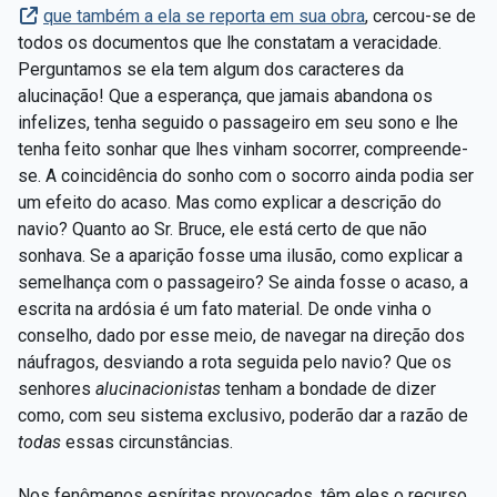
que também a ela se reporta em sua obra
, cercou-se de
todos os documentos que lhe constatam a veracidade.
Perguntamos se ela tem algum dos caracteres da
alucinação! Que a esperança, que jamais abandona os
infelizes, tenha seguido o passageiro em seu sono e lhe
tenha feito sonhar que lhes vinham socorrer, compreende-
se. A coincidência do sonho com o socorro ainda podia ser
um efeito do acaso. Mas como explicar a descrição do
navio? Quanto ao Sr. Bruce, ele está certo de que não
sonhava. Se a aparição fosse uma ilusão, como explicar a
semelhança com o passageiro? Se ainda fosse o acaso, a
escrita na ardósia é um fato material. De onde vinha o
conselho, dado por esse meio, de navegar na direção dos
náufragos, desviando a rota seguida pelo navio? Que os
senhores
alucinacionistas
tenham a bondade de dizer
como, com seu sistema exclusivo, poderão dar a razão de
todas
essas circunstâncias.
Nos fenômenos espíritas provocados, têm eles o recurso