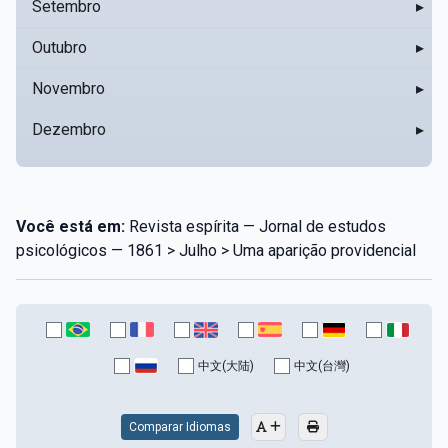
Setembro
▸
Outubro
▸
Novembro
▸
Dezembro
▸
Você está em:
Revista espírita — Jornal de estudos
psicológicos — 1861 > Julho > Uma aparição providencial
中文(大陆)
中文(台灣)
Comparar Idiomas