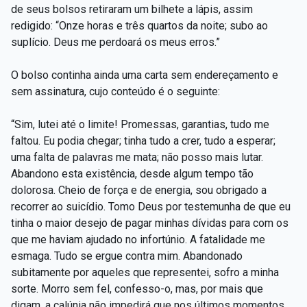
de seus bolsos retiraram um bilhete a lápis, assim
redigido: “Onze horas e três quartos da noite; subo ao
suplício. Deus me perdoará os meus erros.”
O bolso continha ainda uma carta sem endereçamento e
sem assinatura, cujo conteúdo é o seguinte:
“Sim, lutei até o limite! Promessas, garantias, tudo me
faltou. Eu podia chegar; tinha tudo a crer, tudo a esperar;
uma falta de palavras me mata; não posso mais lutar.
Abandono esta existência, desde algum tempo tão
dolorosa. Cheio de força e de energia, sou obrigado a
recorrer ao suicídio. Tomo Deus por testemunha de que eu
tinha o maior desejo de pagar minhas dívidas para com os
que me haviam ajudado no infortúnio. A fatalidade me
esmaga. Tudo se ergue contra mim. Abandonado
subitamente por aqueles que representei, sofro a minha
sorte. Morro sem fel, confesso-o, mas, por mais que
digam, a calúnia não impedirá que nos últimos momentos