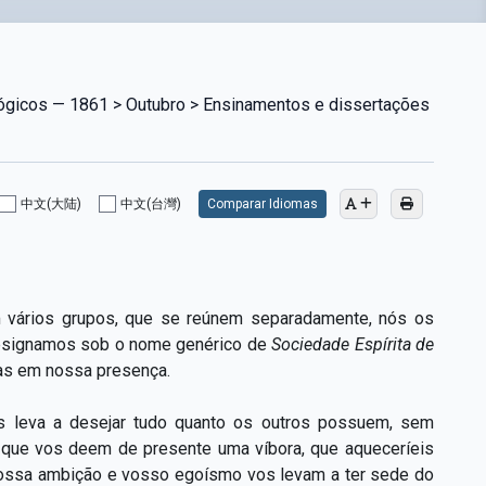
lógicos — 1861 > Outubro > Ensinamentos e dissertações
中文(大陆)
中文(台灣)
Comparar Idiomas
m vários grupos, que se reúnem separadamente, nós os
esignamos sob o nome genérico de
Sociedade Espírita de
as em nossa presença.
os leva a desejar tudo quanto os outros possuem, sem
o que vos deem de presente uma víbora, que aqueceríeis
Vossa ambição e vosso egoísmo vos levam a ter sede do