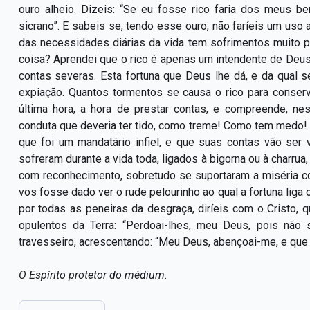
ouro alheio. Dizeis: “Se eu fosse rico faria dos meus 
sicrano”. E sabeis se, tendo esse ouro, não faríeis um uso 
das necessidades diárias da vida tem sofrimentos muito
coisa? Aprendei que o rico é apenas um intendente de Deus.
contas severas. Esta fortuna que Deus lhe dá, e da qual se
expiação. Quantos tormentos se causa o rico para conser
última hora, a hora de prestar contas, e compreende, n
conduta que deveria ter tido, como treme! Como tem medo
que foi um mandatário infiel, e que suas contas vão ser 
sofreram durante a vida toda, ligados à bigorna ou à charrua
com reconhecimento, sobretudo se suportaram a miséria 
vos fosse dado ver o rude pelourinho ao qual a fortuna liga
por todas as peneiras da desgraça, diríeis com o Cristo,
opulentos da Terra: “Perdoai-lhes, meu Deus, pois nã
travesseiro, acrescentando: “Meu Deus, abençoai-me, e que 
O Espírito protetor do médium.