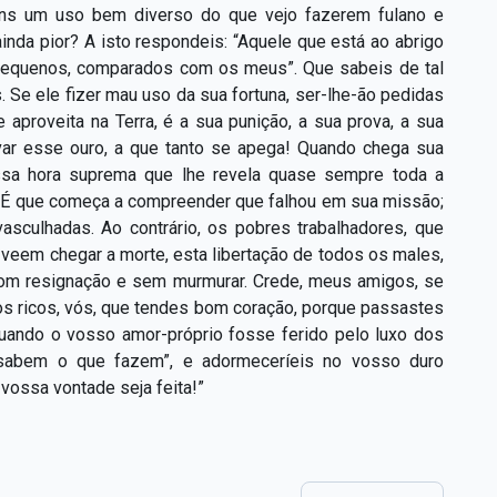
bens um uso bem diverso do que vejo fazerem fulano e
ainda pior? A isto respondeis: “Aquele que está ao abrigo
 pequenos, comparados com os meus”. Que sabeis de tal
 Se ele fizer mau uso da sua fortuna, ser-lhe-ão pedidas
 aproveita na Terra, é a sua punição, a sua prova, a sua
var esse ouro, a que tanto se apega! Quando chega sua
essa hora suprema que lhe revela quase sempre toda a
! É que começa a compreender que falhou em sua missão;
vasculhadas. Ao contrário, os pobres trabalhadores, que
, veem chegar a morte, esta libertação de todos os males,
com resignação e sem murmurar. Crede, meus amigos, se
 os ricos, vós, que tendes bom coração, porque passastes
 quando o vosso amor-próprio fosse ferido pelo luxo dos
o sabem o que fazem”, e adormeceríeis no vosso duro
vossa vontade seja feita!”