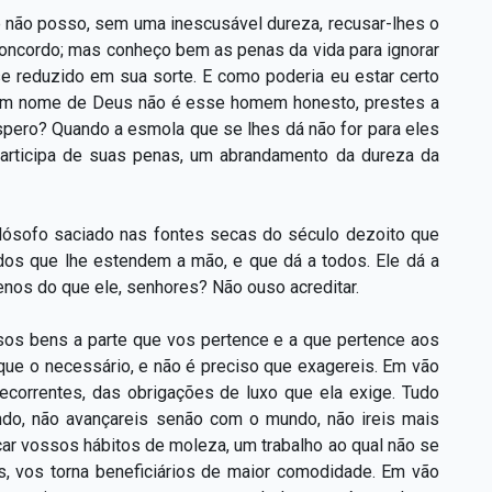
 não posso, sem uma inescusável dureza, recusar-lhes o
oncordo; mas conheço bem as penas da vida para ignorar
 reduzido em sua sorte. E como poderia eu estar certo
 em nome de Deus não é esse homem honesto, prestes a
espero? Quando a esmola que se lhes dá não for para eles
articipa de suas penas, um abrandamento da dureza da
filósofo saciado nas fontes secas do século dezoito que
s que lhe estendem a mão, e que dá a todos. Ele dá a
nos do que ele, senhores? Não ouso acreditar.
sos bens a parte que vos pertence e a que pertence aos
que o necessário, e não é preciso que exagereis. Em vão
ecorrentes, das obrigações de luxo que ela exige. Tudo
undo, não avançareis senão com o mundo, não ireis mais
icar vossos hábitos de moleza, um trabalho ao qual não se
s, vos torna beneficiários de maior comodidade. Em vão