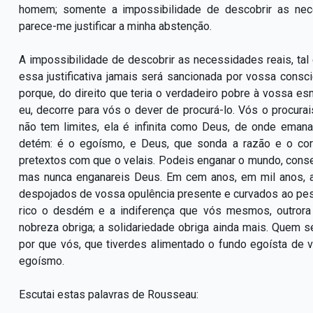
homem; somente a impossibilidade de descobrir as nec
parece-me justificar a minha abstenção.
A impossibilidade de descobrir as necessidades reais, tal é
essa justificativa jamais será sancionada por vossa consc
porque, do direito que teria o verdadeiro pobre à vossa es
eu, decorre para vós o dever de procurá-lo. Vós o procura
não tem limites, ela é infinita como Deus, de onde emana
detém: é o egoísmo, e Deus, que sonda a razão e o cor
pretextos com que o velais. Podeis enganar o mundo, con
mas nunca enganareis Deus. Em cem anos, em mil anos, ap
despojados de vossa opulência presente e curvados ao peso
rico o desdém e a indiferença que vós mesmos, outrora 
nobreza obriga; a solidariedade obriga ainda mais. Quem s
por que vós, que tiverdes alimentado o fundo egoísta de 
egoísmo.
Escutai estas palavras de Rousseau: