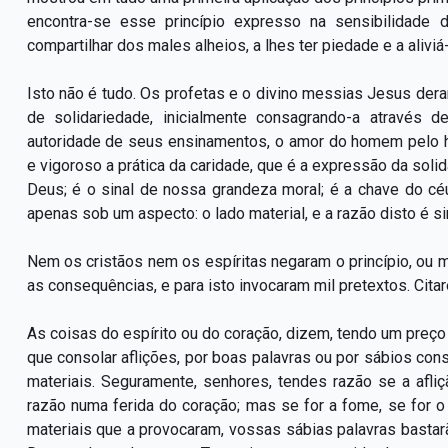
encontra-se esse princípio expresso na sensibilidade
compartilhar dos males alheios, a lhes ter piedade e a aliviá-
Isto não é tudo. Os profetas e o divino messias Jesus de
de solidariedade, inicialmente consagrando-a através 
autoridade de seus ensinamentos, o amor do homem pelo
e vigoroso a prática da caridade, que é a expressão da soli
Deus; é o sinal de nossa grandeza moral; é a chave do céu
apenas sob um aspecto: o lado material, e a razão disto é 
Nem os cristãos nem os espíritas negaram o princípio, ou me
as consequências, e para isto invocaram mil pretextos. Citar
As coisas do espírito ou do coração, dizem, tendo um preço 
que consolar aflições, por boas palavras ou por sábios cons
materiais. Seguramente, senhores, tendes razão se a afli
razão numa ferida do coração; mas se for a fome, se for o
materiais que a provocaram, vossas sábias palavras bastar