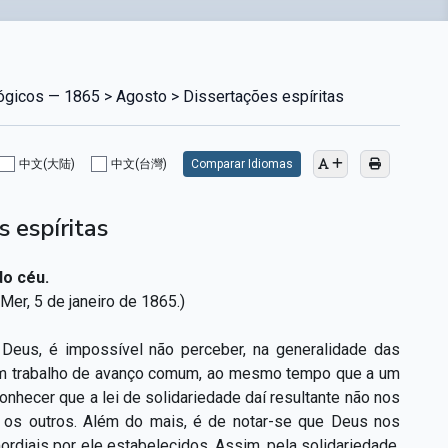
lógicos — 1865 > Agosto > Dissertações espíritas
中文(大陆)
中文(台灣)
Comparar Idiomas
s espíritas
do céu.
er, 5 de janeiro de 1865.)
Deus, é impossível não perceber, na generalidade das
 a um trabalho de avanço comum, ao mesmo tempo que a um
nhecer que a lei de solidariedade daí resultante não nos
om os outros. Além do mais, é de notar-se que Deus nos
rdiais por ele estabelecidos. Assim, pela solidariedade,