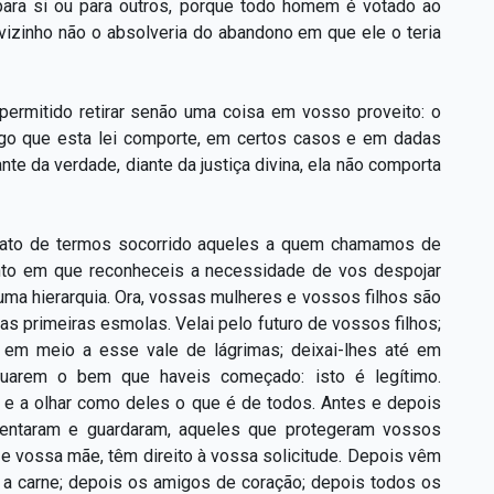
 para si ou para outros, porque todo homem é votado ao
u vizinho não o absolveria do abandono em que ele o teria
permitido retirar senão uma coisa em vosso proveito: o
nego que esta lei comporte, em certos casos e em dadas
nte da verdade, diante da justiça divina, ela não comporta
o fato de termos socorrido aqueles a quem chamamos de
nto em que reconheceis a necessidade de vos despojar
uma hierarquia. Ora, vossas mulheres e vossos filhos são
as primeiras esmolas. Velai pelo futuro de vossos filhos;
s em meio a esse vale de lágrimas; deixai-lhes até em
nuarem o bem que haveis começado: isto é legítimo.
te e a olhar como deles o que é de todos. Antes e depois
mentaram e guardaram, aqueles que protegeram vossos
e vossa mãe, têm direito à vossa solicitude. Depois vêm
 carne; depois os amigos de coração; depois todos os