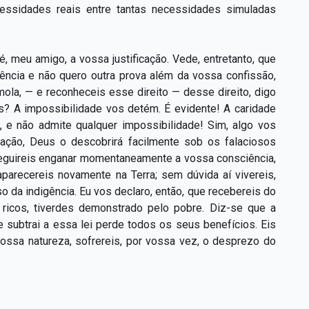
essidades reais entre tantas necessidades simuladas
, meu amigo, a vossa justificação. Vede, entretanto, que
iência e não quero outra prova além da vossa confissão,
mola, — e reconheceis esse direito — desse direito, digo
is? A impossibilidade vos detém. É evidente! A caridade
, e não admite qualquer impossibilidade! Sim, algo vos
ação, Deus o descobrirá facilmente sob os falaciosos
seguireis enganar momentaneamente a vossa consciência,
arecereis novamente na Terra; sem dúvida aí vivereis,
 da indigência. Eu vos declaro, então, que recebereis do
ricos, tiverdes demonstrado pelo pobre. Diz-se que a
e subtrai a essa lei perde todos os seus benefícios. Eis
vossa natureza, sofrereis, por vossa vez, o desprezo do