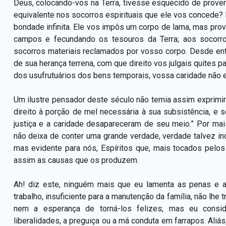
Deus, colocando-vos na Terra, tivesse esquecido de prover
equivalente nos socorros espirituais que ele vos concede
bondade infinita. Ele vos impôs um corpo de lama, mas pr
campos e fecundando os tesouros da Terra; aos socorros
socorros materiais reclamados por vosso corpo. Desde en
de sua herança terrena, com que direito vos julgais quites 
dos usufrutuários dos bens temporais, vossa caridade não en
Um ilustre pensador deste século não temia assim exprimi
direito à porção de mel necessária à sua subsistência, e s
justiça e a caridade desapareceram de seu meio.” Por ma
não deixa de conter uma grande verdade, verdade talvez i
mas evidente para nós, Espíritos que, mais tocados pelo
assim as causas que os produzem.
Ah! diz este, ninguém mais que eu lamenta as penas e a
trabalho, insuficiente para a manutenção da família, não lhe t
nem a esperança de torná-los felizes; mas eu consid
liberalidades, a preguiça ou a má conduta em farrapos. Aliá