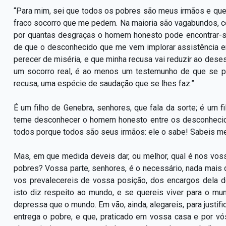
“Para mim, sei que todos os pobres são meus irmãos e que
fraco socorro que me pedem. Na maioria são vagabundos, c
por quantas desgraças o homem honesto pode encontrar-se
de que o desconhecido que me vem implorar assistência
perecer de miséria, e que minha recusa vai reduzir ao des
um socorro real, é ao menos um testemunho de que se p
recusa, uma espécie de saudação que se lhes faz.”
É um filho de Genebra, senhores, que fala da sorte; é um 
teme desconhecer o homem honesto entre os desconhecido
todos porque todos são seus irmãos: ele o sabe! Sabeis me
Mas, em que medida deveis dar, ou melhor, qual é nos vos
pobres? Vossa parte, senhores, é o necessário, nada mais 
vos prevalecereis de vossa posição, dos encargos dela d
isto diz respeito ao mundo, e se quereis viver para o m
depressa que o mundo. Em vão, ainda, alegareis, para justif
entrega o pobre, e que, praticado em vossa casa e por vó