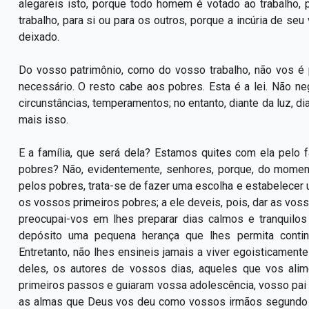
alegareis isto, porque todo homem é votado ao trabalho,
trabalho, para si ou para os outros, porque a incúria de se
deixado.
Do vosso patrimônio, como do vosso trabalho, não vos é 
necessário. O resto cabe aos pobres. Esta é a lei. Não 
circunstâncias, temperamentos; no entanto, diante da luz, dia
mais isso.
E a família, que será dela? Estamos quites com ela pel
pobres? Não, evidentemente, senhores, porque, do mome
pelos pobres, trata-se de fazer uma escolha e estabelecer 
os vossos primeiros pobres; a ele deveis, pois, dar as voss
preocupai-vos em lhes preparar dias calmos e tranquilo
depósito uma pequena herança que lhes permita conti
Entretanto, não lhes ensineis jamais a viver egoisticamen
deles, os autores de vossos dias, aqueles que vos ali
primeiros passos e guiaram vossa adolescência, vosso pai 
as almas que Deus vos deu como vossos irmãos segundo a