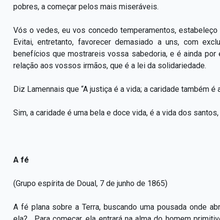
pobres, a começar pelos mais miseráveis.
Vós o vedes, eu vos concedo temperamentos, estabeleço u
Evitai, entretanto, favorecer demasiado a uns, com excl
benefícios que mostrareis vossa sabedoria, e é ainda por 
relação aos vossos irmãos, que é a lei da solidariedade.
Diz Lamennais que “A justiça é a vida; a caridade também é 
Sim, a caridade é uma bela e doce vida, é a vida dos santos,
A fé
(Grupo espírita de Doual, 7 de junho de 1865)
A fé plana sobre a Terra, buscando uma pousada onde abr
ela?... Para começar, ela entrará na alma do homem primi