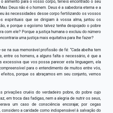
 o alimento para o vosso corpo, teríeis encontrado o seu
? Mas Deus não é o homem. Deus é a sabedoria eterna e a
oveu às necessidades desse corpo fertilizando os vossos
 espirituais que se dirigiam à vossa alma, juntou os
tão, e porque o egoísmo talvez tenha despojado o pobre
para com ele? Porque a justiça humana o excluiu do número
contraria uma justiça mais equitativa para lhe fazer?
r-se na sua memorável profissão de fé: “Cada abelha tem
e, entre os homens, a alguns falta o necessário, é que a
is excessiva que vos possa parecer esta linguagem, ela
ncompreensível para o entendimento de muitos entre vós,
s efeitos, porque os abraçamos em seu conjunto, vemos
s privações cruéis do verdadeiro pobre, do pobre cujo
raz, em troca das fadigas, nem a alegria de nutrir os seus,
erava um caso de consciência encorajar, por cegas
s, considero a caridade como indispensável à salvação do