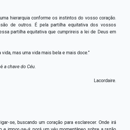
ma hierarquia conforme os instintos do vosso coração.
usão de outros. É pela partilha equitativa dos vossos
essa partilha equitativa que cumprireis a lei de Deus em
a vida, mas uma vida mais bela e mais doce.”
 é
a chave do Céu
.
Lacordaire.
igar-se, buscando um coração para esclarecer. Onde irá
tivo e impor-se-á; porá um véu momentâneo sobre a razão