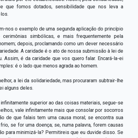
 de que fomos dotados, sensibilidade que nos leva a
los.
ram-nos o exemplo de uma segunda aplicação do princípio
de cerimônias simbólicas, e mais frequentemente pela
 homem; depois, proclamando como um dever necessário
dariedade. A caridade é o ato de nossa submissão à lei de
. Assim, é da caridade que vos quero falar. Encará-la-ei
simples: é o lado que menos agrada ao homem.
lhor, a lei da solidariedade, mas procuraram subtrair-lhe
ei alguns deles.
infinitamente superior ao das coisas materiais, segue-se
elhos, vale infinitamente mais que consolar por socorros
ção de que falais tem uma causa moral; se encontra sua
 frio, se for uma doença; se, numa palavra, forem causas
ão para minimizá-la? Permitireis que eu duvide disso. Se