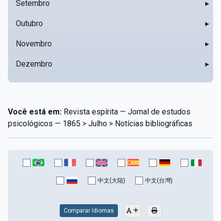
Setembro
▸
Outubro
▸
Novembro
▸
Dezembro
▸
Você está em:
Revista espírita — Jornal de estudos
psicológicos — 1865 > Julho > Notícias bibliográficas
中文(大陆)
中文(台灣)
Comparar Idiomas