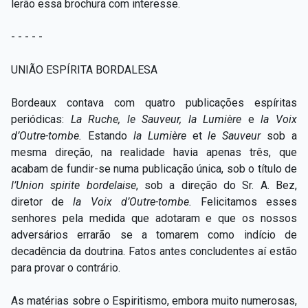
lerão essa brochura com interesse.
- - - - -
UNIÃO ESPÍRITA BORDALESA
Bordeaux contava com quatro publicações espíritas
periódicas:
La Ruche, le Sauveur, la Lumière
e
la Voix
d’Outre-tombe.
Estando
la Lumière
et
le Sauveur
sob a
mesma direção, na realidade havia apenas três, que
acabam de fundir-se numa publicação única, sob o título de
l’Union spirite bordelaise
, sob a direção do Sr. A. Bez,
diretor de
la Voix d’Outre-tombe.
Felicitamos esses
senhores pela medida que adotaram e que os nossos
adversários errarão se a tomarem como indício de
decadência da doutrina. Fatos antes concludentes aí estão
para provar o contrário.
As matérias sobre o Espiritismo, embora muito numerosas,