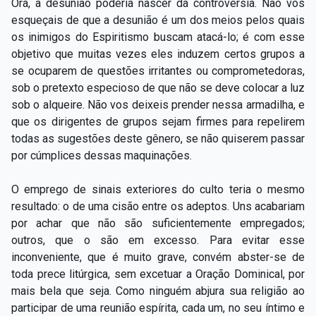
Ora, a desunião poderia nascer da controvérsia. Não vos
esqueçais de que a desunião é um dos meios pelos quais
os inimigos do Espiritismo buscam atacá-lo; é com esse
objetivo que muitas vezes eles induzem certos grupos a
se ocuparem de questões irritantes ou comprometedoras,
sob o pretexto especioso de que não se deve colocar a luz
sob o alqueire. Não vos deixeis prender nessa armadilha, e
que os dirigentes de grupos sejam firmes para repelirem
todas as sugestões deste gênero, se não quiserem passar
por cúmplices dessas maquinações.
O emprego de sinais exteriores do culto teria o mesmo
resultado: o de uma cisão entre os adeptos. Uns acabariam
por achar que não são suficientemente empregados;
outros, que o são em excesso. Para evitar esse
inconveniente, que é muito grave, convém abster-se de
toda prece litúrgica, sem excetuar a Oração Dominical, por
mais bela que seja. Como ninguém abjura sua religião ao
participar de uma reunião espírita, cada um, no seu íntimo e