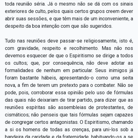
toda reunião séria. Já o mesmo não se dá com os sinais
exteriores de culto, pelos quais certos grupos creem dever
abrir suas sessões, e que têm mais de um inconveniente, a
despeito da boa intenção com que são sugeridos.
Tudo nas reuniões deve passar-se religiosamente, isto é,
com gravidade, respeito e recolhimento. Mas não nos
devemos esquecer de que o Espiritismo se dirige a todos
os cultos; que, por consequência, não deve adotar as
formalidades de nenhum em particular. Seus inimigos já
foram bastante hábeis, apresentando-o como uma seita
nova, a fim de terem um pretexto para o combater. Não se
pode, pois, corroborar essa opinião pelo uso de fórmulas
das quais não deixariam de tirar partido, para dizer que as
reuniões espíritas são assembleias de protestantes, de
cismáticos; não penseis que tais fórmulas sejam capazes
de congregar certos antagonistas. O Espiritismo, chamando
a si os homens de todas as crenças, para uni-los sob a
bandeira da caridade e da fraternidade, habituando-os a se